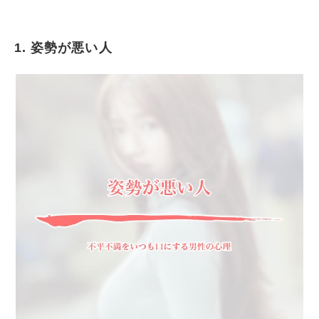
1. 姿勢が悪い人
姿勢が悪い人
人の話をきちんと聞かない人
第一声が「でも...」と否定的な言葉から始まる
人
石橋を叩いて渡っているという人
自分は頑張ったんだとよく言う人
人を認めない人
頭でっかちな人
コンプレックスに囚われている人
何かと嫌う人
まとめ