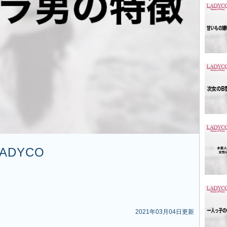
ADYCO
2021年03月04日更新