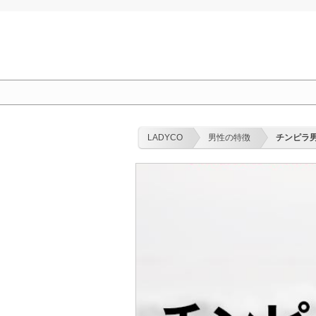
LADYCO
男性の特徴
チンピラ