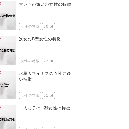
甘いもの嫌いの女性の特徴
女性の特徴
80 pt
次女のB型女性の特徴
女性の特徴
73 pt
水星人マイナスの女性に多
い特徴
女性の特徴
71 pt
一人っ子のO型女性の特徴