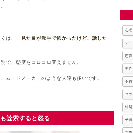
す。
心理
多くは、
「見た目が派手で怖かったけど、話した
デー
恋愛
性別で、態度をコロコロ変えません。
男性
り、ムードメーカーのような人達も多いです。
不倫
コツ
対処
でも詮索すると怒る
子育
女性