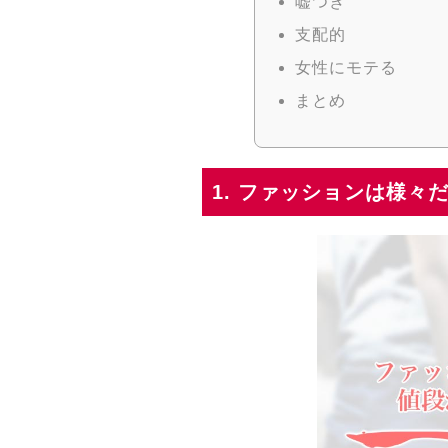
嘘つき
支配的
女性にモテる
まとめ
1. ファッションは様々