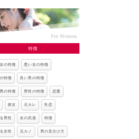
特徴
女の特徴
悪い女の特徴
の特徴
良い男の特徴
男の特徴
男性の特徴
恋愛
彼女
元カレ
失恋
る男性
女の武器
特徴
る女性
元カノ
男の見分け方