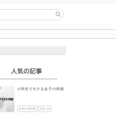
小学生でモテる女子の特徴
女性の特徴
206 pt