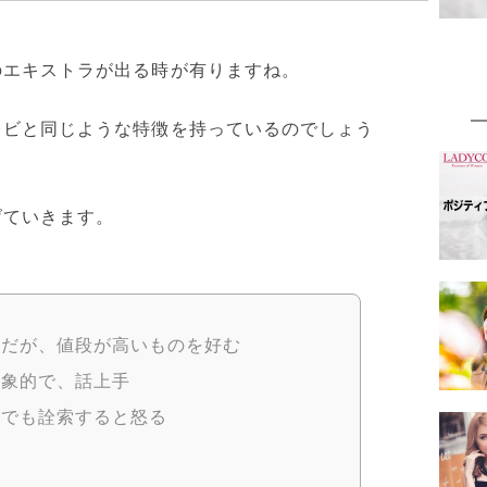
のエキストラが出る時が有りますね。
レビと同じような特徴を持っているのでしょう
げていきます。
々だが、値段が高いものを好む
印象的で、話上手
しでも詮索すると怒る