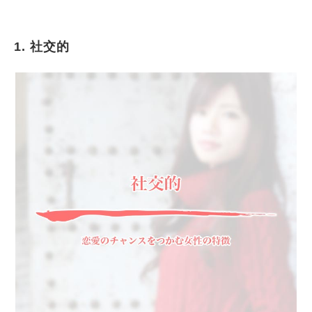
1. 社交的
社交的
積極的
好きと言える
自分を上手に表現できる
時間を作るのが上手
自信がある
話が上手い
甘え上手
みんなと仲良くできる
計画的
いつもきれいにしている
高い理想を抱いていない