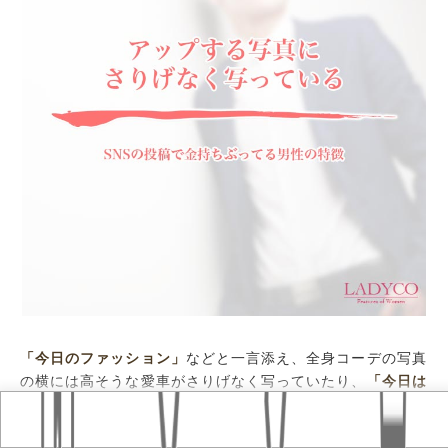
「今日のファッション」
などと一言添え、全身コーデの写真
の横には高そうな愛車がさりげなく写っていたり、
「今日は
Home
おすすめ記事
タグ
ヘアがキマッて嬉しい」
などと一言添え、洗面台の鏡に映る
上半身の写真には洗面台の所に置いてあるブランド品のヘア