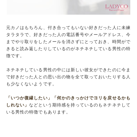
元カノはもちろん、付き合ってもいない好きだった人に未練
タラタラで、好きだった人の電話番号やメールアドレス、今
までやり取りをしたメールを消さずにとっておき、時間がで
きると読み返したりしているのがネチネチしている男性の特
徴です。
ネチネチしている男性の中には新しい彼女ができたのに今ま
で好きだった人との思い出の物を全て取っておいたりする人
も少なくないようです。
「いつか復縁したい」
「何かのきっかけでヨリを戻せるかも
しれない」
などという期待感を持っているのもネチネチして
いる男性の特徴でもあります。