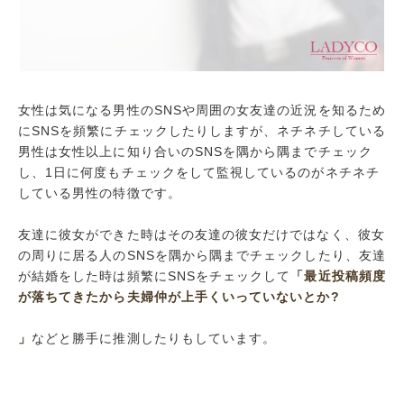
女性は気になる男性のSNSや周囲の女友達の近況を知るため
にSNSを頻繁にチェックしたりしますが、ネチネチしている
男性は女性以上に知り合いのSNSを隅から隅までチェック
し、1日に何度もチェックをして監視しているのがネチネチ
している男性の特徴です。
友達に彼女ができた時はその友達の彼女だけではなく、彼女
の周りに居る人のSNSを隅から隅までチェックしたり、友達
が結婚をした時は頻繁にSNSをチェックして
「最近投稿頻度
が落ちてきたから夫婦仲が上手くいっていないとか?
」
などと勝手に推測したりもしています。