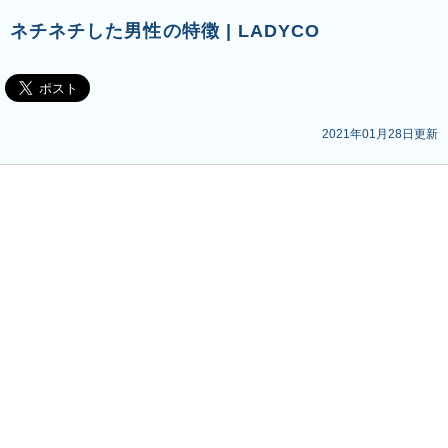
ネチネチした男性の特徴 | LADYCO
2021年01月28日更新