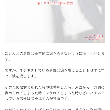
ほとんどの男性は基本的に涙を流さないように堪えたりしま
す。
ですが、ネチネチしている男性は涙を堪えることもせずにす
ぐに涙を流します。
そのため彼女と別れた時や喧嘩をした時、周囲から一方的に
責められてしまった時、フラれてしまった時などにネチネチ
している男性は涙を流すのが特徴です。
ただ泣くだけであればまだ良いのですが、彼女との別れ話に