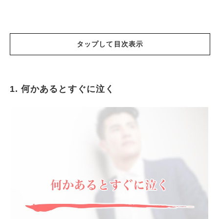
タップして目次表示
1. 何かあるとすぐに泣く
何かあるとすぐに泣く
自分のことを棚に上げて周囲の悪口を言う
嫉妬が激しい
知り合いのSNSを隅から隅まで監視
好きだった人に未練タラタラ
まとめ