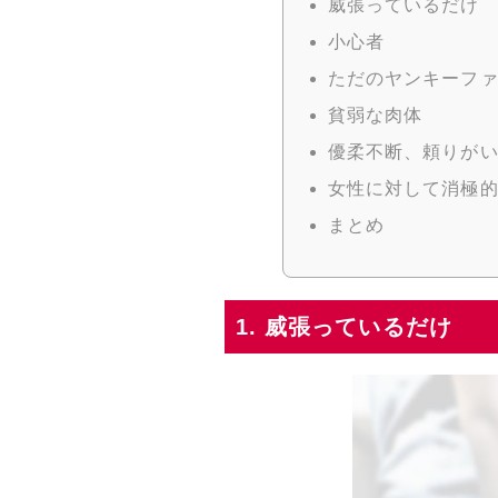
威張っているだけ
小心者
ただのヤンキーフ
貧弱な肉体
優柔不断、頼りが
女性に対して消極
まとめ
1. 威張っているだけ