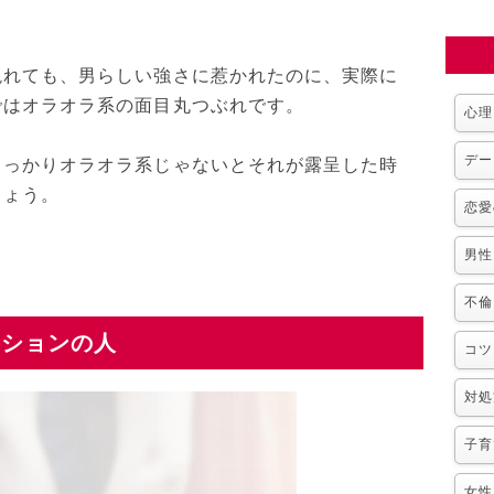
現れても、男らしい強さに惹かれたのに、実際に
ではオラオラ系の面目丸つぶれです。
心理
デー
しっかりオラオラ系じゃないとそれが露呈した時
しょう。
恋愛
男性
不倫
ッションの人
コツ
対処
子育
女性