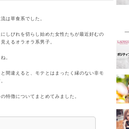
主流は草食系でした。
性にしびれを切らし始めた女性たちが最近好むの
く見えるオラオラ系男子。
よね。
っと間違えると、モテとはまったく縁のない非モ
す。
子の特徴についてまとめてみました。