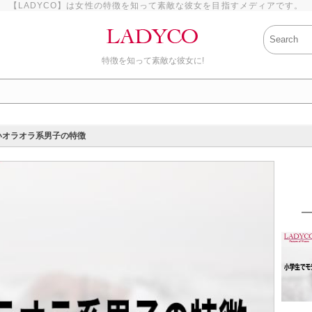
【LADYCO】は女性の特徴を知って素敵な彼女を目指すメディアです。
特徴を知って素敵な彼女に!
いオラオラ系男子の特徴