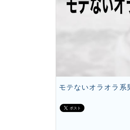
モテないオラオラ系男子