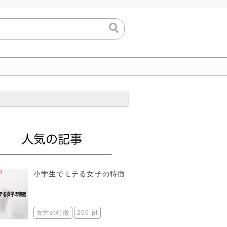
小学生でモテる女子の特徴
女性の特徴
206 pt