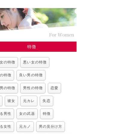
特徴
女の特徴
悪い女の特徴
の特徴
良い男の特徴
男の特徴
男性の特徴
恋愛
彼女
元カレ
失恋
る男性
女の武器
特徴
る女性
元カノ
男の見分け方