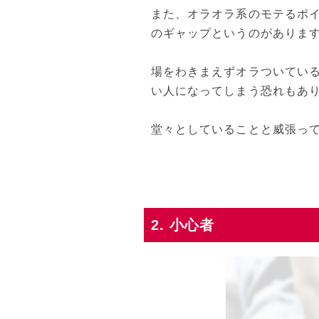
また、オラオラ系のモテるポ
のギャップというのがありま
場をわきまえずオラついてい
い人になってしまう恐れもあ
堂々としていることと威張っ
2. 小心者