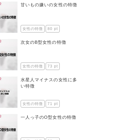
甘いもの嫌いの女性の特徴
女性の特徴
80 pt
次女のB型女性の特徴
女性の特徴
73 pt
水星人マイナスの女性に多
い特徴
女性の特徴
71 pt
一人っ子のO型女性の特徴