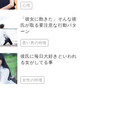
心理
「彼女に飽きた」そんな彼
氏が取る要注意な行動パタ
ーン
悪い男の特徴
彼氏に毎日大好きといわれ
る女がしてる事
女性の特徴