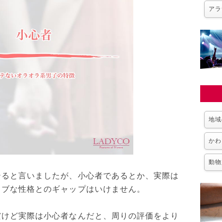
アラ
地域
かわ
動物
テると言いましたが、小心者であるとか、実際は
ィブな性格とのギャップはいけません。
だけど実際は小心者なんだと、周りの評価をより