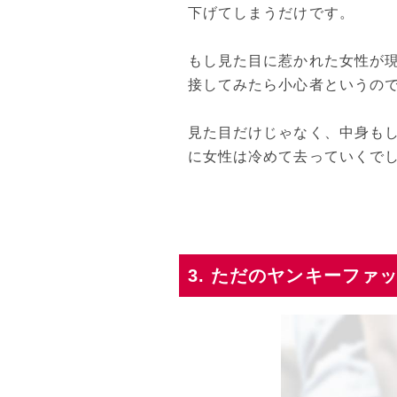
下げてしまうだけです。
もし見た目に惹かれた女性が
接してみたら小心者というの
見た目だけじゃなく、中身も
に女性は冷めて去っていくで
3. ただのヤンキーファ