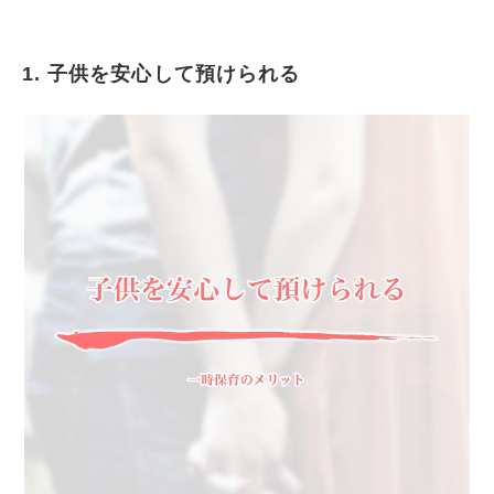
1. 子供を安心して預けられる
子供を安心して預けられる
用事をスムーズに済ませる事が出来る
人に慣れさせる事が出来る
同年代の子供と関わり合いを持たせられる
子供の発達や成長を確認出来る
子供の問題に気がついてもらえる
育児ノイローゼの防止
保育園の様子を知る事が出来る
認可保育園に入園するまでの繋ぎに
規則正しい生活が身につく
無認可保育園より安い場合も
情報交換が出来る