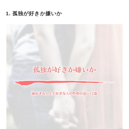
1. 孤独が好きか嫌いか
孤独が好きか嫌いか
自己中心的か、自分以外に尽くすのが好きか
アクティブ、非アクティブ
外向的、内向的
几帳面、だらしない
気分屋かそうでないか
感情の表現がはっきりしている、いない
協調性があるかどうか
静かが好き、にぎやかが好き
周りの目を気にする、気にしない
小さいものが好き、大きいものが好き
情熱的、クール、それぞれの恋愛傾向