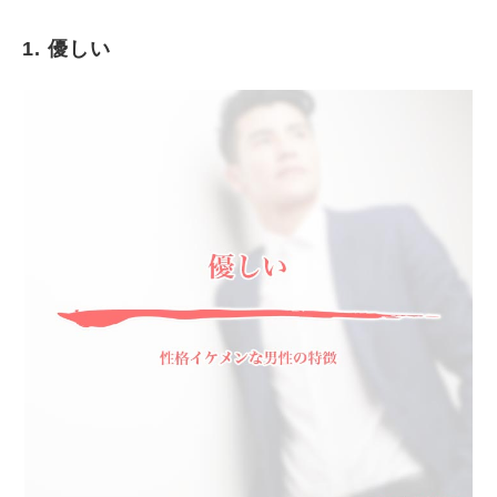
1. 優しい
優しい
頭がいい
あいさつができる
TPOに合った行動ができる
努力家
面白い
男気がある
紳士的な対応ができる
まとめ