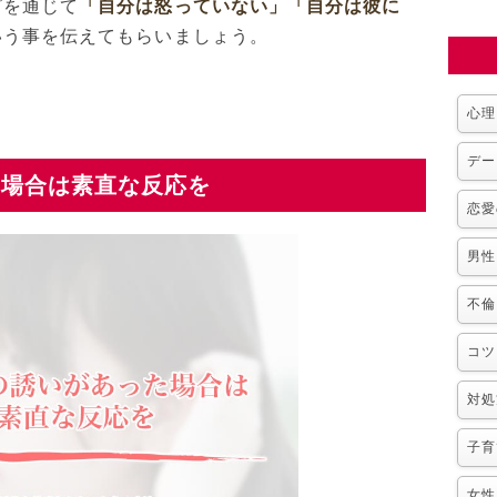
どを通じて
「自分は怒っていない」
「自分は彼に
いう事を伝えてもらいましょう。
心理
デー
た場合は素直な反応を
恋愛
男性
不倫
コツ
対処
子育
女性