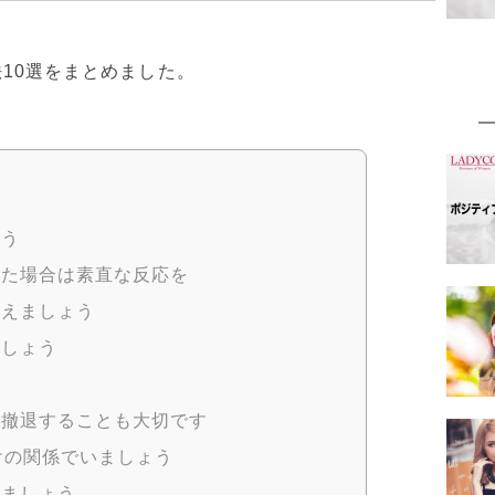
10選をまとめました。
う
ょう
った場合は素直な反応を
伝えましょう
ましょう
う
て撤退することも大切です
けの関係でいましょう
ちましょう