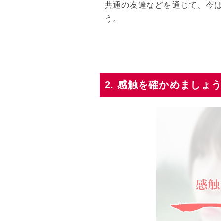
共通の友達などを通じて、今
う。
2. 感触を確かめましょ