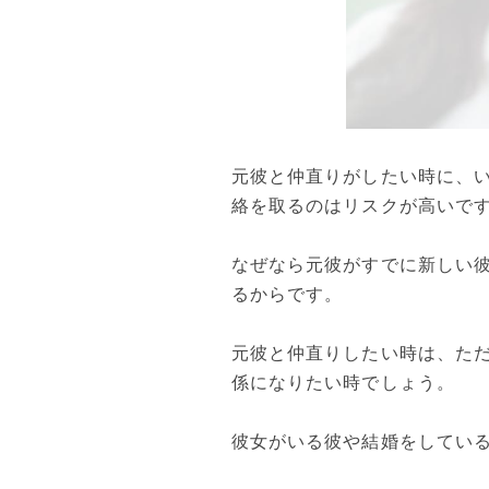
元彼と仲直りがしたい時に、い
絡を取るのはリスクが高いで
なぜなら元彼がすでに新しい
るからです。
元彼と仲直りしたい時は、た
係になりたい時でしょう。
彼女がいる彼や結婚をしてい