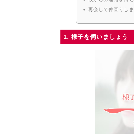
再会して仲直りし
1. 様子を伺いましょう