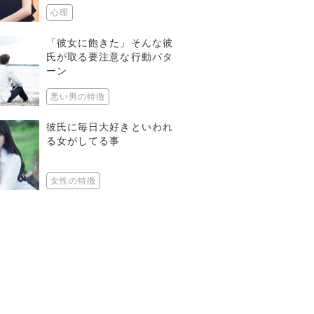
心理
「彼女に飽きた」そんな彼
氏が取る要注意な行動パタ
ーン
悪い男の特徴
彼氏に毎日大好きといわれ
る女がしてる事
女性の特徴