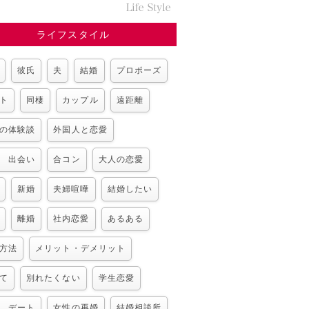
ライフスタイル
彼氏
夫
結婚
プロポーズ
ト
同棲
カップル
遠距離
の体験談
外国人と恋愛
 出会い
合コン
大人の恋愛
新婚
夫婦喧嘩
結婚したい
離婚
社内恋愛
あるある
方法
メリット・デメリット
て
別れたくない
学生恋愛
 デート
女性の再婚
結婚相談所