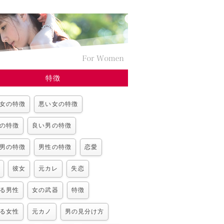
特徴
女の特徴
悪い女の特徴
の特徴
良い男の特徴
男の特徴
男性の特徴
恋愛
彼女
元カレ
失恋
る男性
女の武器
特徴
る女性
元カノ
男の見分け方