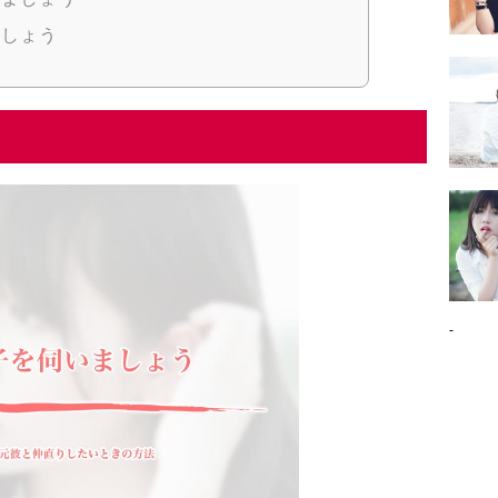
ましょう
-