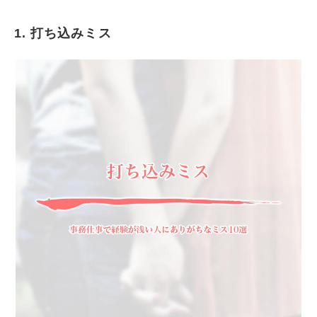
1. 打ち込みミス
打ち込みミス
電話対応のミス
書類整理のミス
シュレッターのミス
引き渡しのミス
コピーミス
必要なものを捨てる
提出物を忘れる
計算ミス
間違った伝言