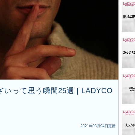
って思う瞬間25選 | LADYCO
2021年03月04日更新