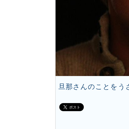
旦那さんのことをうざい