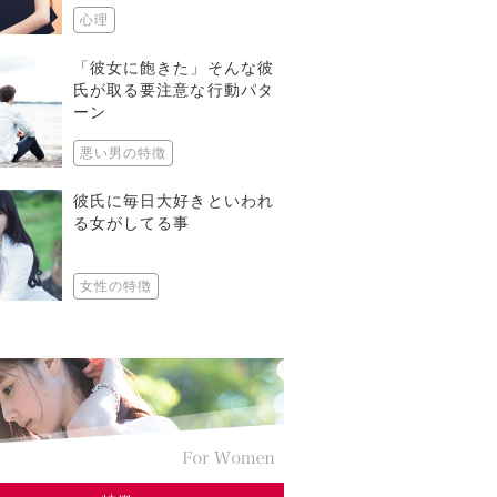
心理
「彼女に飽きた」そんな彼
氏が取る要注意な行動パタ
ーン
悪い男の特徴
彼氏に毎日大好きといわれ
る女がしてる事
女性の特徴