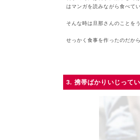
はマンガを読みながら食べて
そんな時は旦那さんのことを
せっかく食事を作ったのだか
3. 携帯ばかりいじって