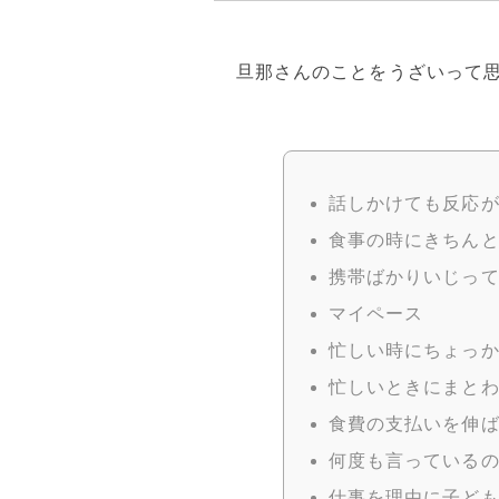
旦那さんのことをうざいって思
話しかけても反応
食事の時にきちん
携帯ばかりいじっ
マイペース
忙しい時にちょっ
忙しいときにまと
食費の支払いを伸
何度も言っている
仕事を理由に子ど