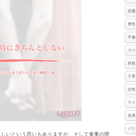
恋愛
男性
不倫
コツ
対処
子育
女性
ライ
友達
バツ
ほしいという思いもありますが、そして食事の間