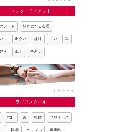
エンターテイメント
のデート
好きになる心理
いい
出会い
趣味
占い
車
好き
風水
夢占い
ライフスタイル
彼氏
夫
結婚
プロポーズ
ト
同棲
カップル
遠距離