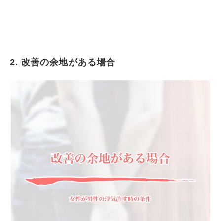
2. 改善の余地がある場合