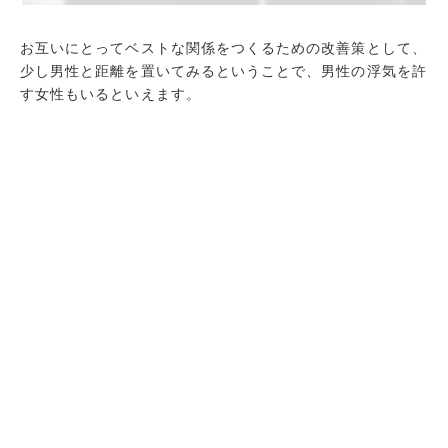
お互いにとってベストな関係をつくるための改善策として、
少し男性と距離を置いてみるということで、男性の浮気を許
す女性もいるといえます。