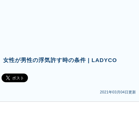
女性が男性の浮気許す時の条件 | LADYCO
2021年03月04日更新