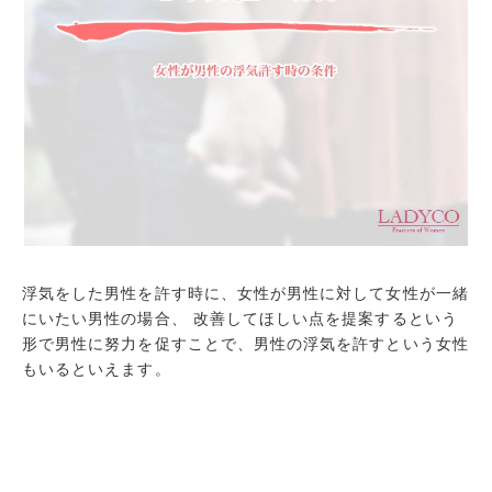
浮気をした男性を許す時に、女性が男性に対して女性が一緒
にいたい男性の場合、 改善してほしい点を提案するという
形で男性に努力を促すことで、男性の浮気を許すという女性
もいるといえます。