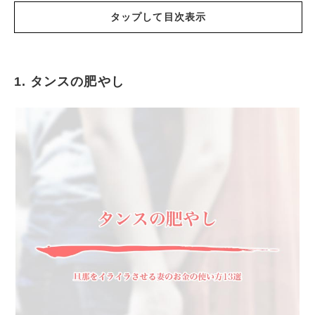
タップして目次表示
1. タンスの肥やし
タンスの肥やし
謎の食品
ママ友ランチ
インスタ映え
子どもはファッションモデル
お土産大戦争
子どもの目にクマが
趣味で庭を占領？
生類憐れみの令
使わないなら減らします