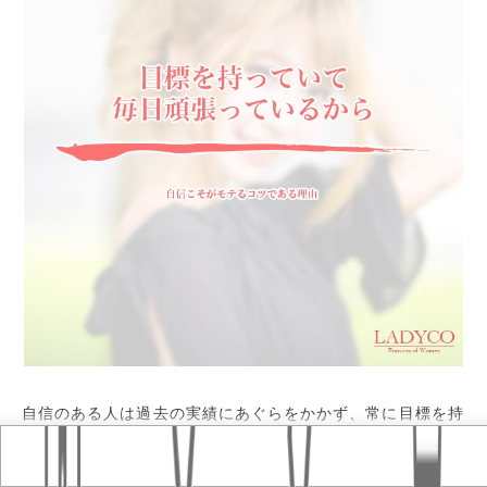
自信のある人は過去の実績にあぐらをかかず、常に目標を持
Home
おすすめ記事
タグ
って新しいことに挑戦している人が多いようです。