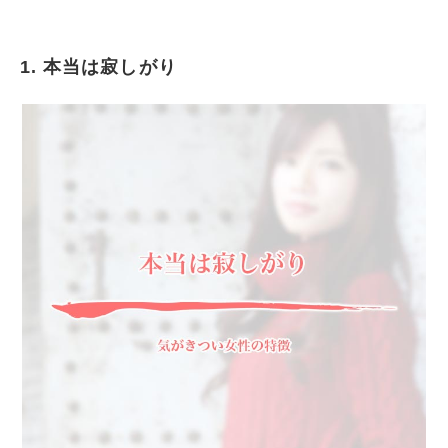
1. 本当は寂しがり
本当は寂しがり
気がきつい反面心は弱い
法律やルールにこだわる
対人関係が苦手である
頭がいい
友達を作るなら意見をしっかり聞いてくれる人
がいい
人見知りが多い
面接でよく落とされる
まとめ