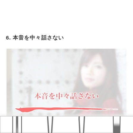
6. 本音を中々話さない
Home
おすすめ記事
タグ