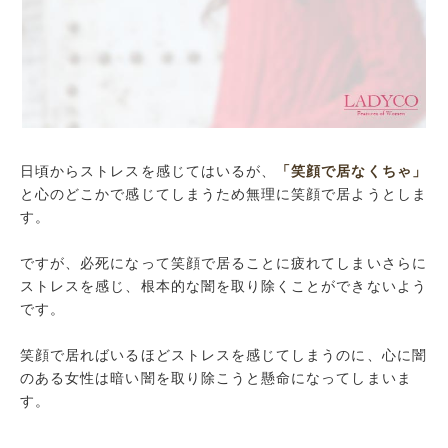
まとめ
日頃からストレスを感じてはいるが、
「笑顔で居なくちゃ」
と心のどこかで感じてしまうため無理に笑顔で居ようとしま
す。
ですが、必死になって笑顔で居ることに疲れてしまいさらに
ストレスを感じ、根本的な闇を取り除くことができないよう
です。
笑顔で居ればいるほどストレスを感じてしまうのに、心に闇
のある女性は暗い闇を取り除こうと懸命になってしまいま
す。