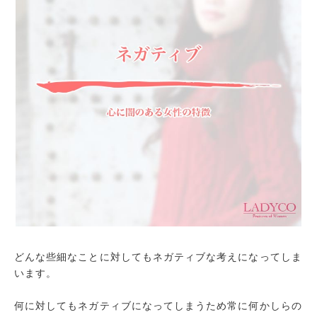
どんな些細なことに対してもネガティブな考えになってしま
います。
何に対してもネガティブになってしまうため常に何かしらの