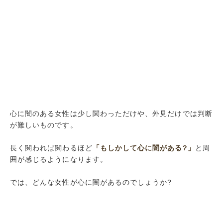
心に闇のある女性は少し関わっただけや、外見だけでは判断
が難しいものです。
長く関われば関わるほど
「もしかして心に闇がある?」
と周
囲が感じるようになります。
では、どんな女性が心に闇があるのでしょうか?