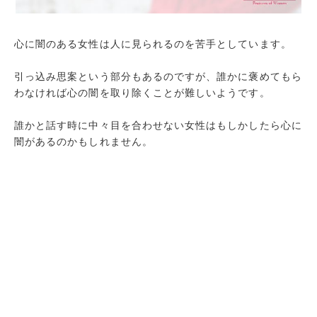
心に闇のある女性は人に見られるのを苦手としています。
引っ込み思案という部分もあるのですが、誰かに褒めてもら
わなければ心の闇を取り除くことが難しいようです。
誰かと話す時に中々目を合わせない女性はもしかしたら心に
闇があるのかもしれません。