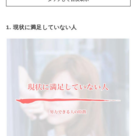
1. 現状に満足していない人
現状に満足していない人
一度や二度失敗しても諦めない人
「継続は力なり」を実感したことがある人
負けず嫌いな人
多くの人から認められたい人
不正やズルが嫌いな人
人生の目的意識がはっきりしている人
「努力が報われた. 褒められた」という成功体験
がある人
努力のやり方や方向性が分かっている人
燃え尽きないように努力の調整をして休める人