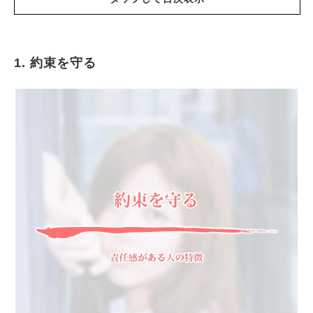
1. 約束を守る
約束を守る
言いっ放しにはしない
計画性がある
自分の時間を犠牲にすることもある
簡単に投げ出さない
自分を責める傾向にある
言い訳はしない
気のりがしないことはさっさと終わらせる
ルール、決まりごとを守る
実力のない人に妬まれやすい
信念を曲げない、頑固な面もある