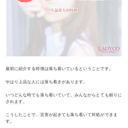
顔が綺麗
オシャレ
喋り方が上品
歯が綺麗
靴が綺麗
優しい
笑顔が素敵
お金持ち
最初に紹介する特徴は落ち着いているということです。
身だしなみがいい
やはり上品な人には落ち着きがあります。
歩き方が綺麗
いつどんな時でも落ち着いていて、みんなからとても頼りに
トイレが綺麗
されます。
頭がいい
字が綺麗
こうしたことで、災害が起きても落ち着いて対処ができま
す。
余裕がある