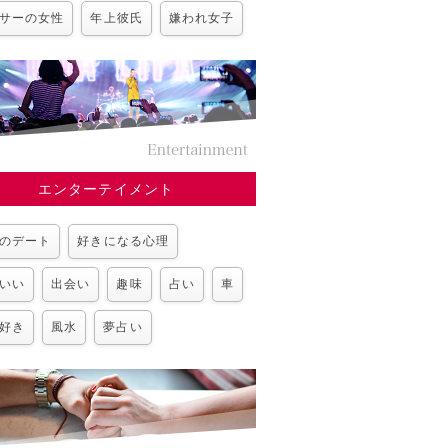
サーの女性
年上彼氏
嫌われ女子
エンターテイメント
のデート
好きになる心理
いい
出会い
趣味
占い
車
好き
風水
夢占い