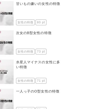
甘いもの嫌いの女性の特徴
女性の特徴
80 pt
次女のB型女性の特徴
女性の特徴
73 pt
水星人マイナスの女性に多
い特徴
女性の特徴
71 pt
一人っ子のO型女性の特徴