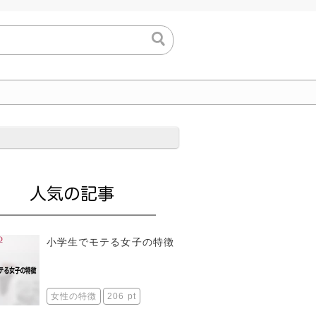
小学生でモテる女子の特徴
女性の特徴
206 pt