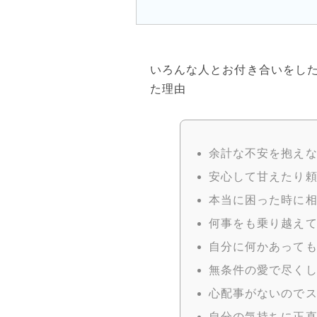
いろんな人とお付き合いをし
た理由
余計な不安を抱え
安心して甘えたり
本当に困った時に
何事をも乗り越え
自分に何かあって
無条件の愛で尽く
心配事がないので
自分の気持ちに正