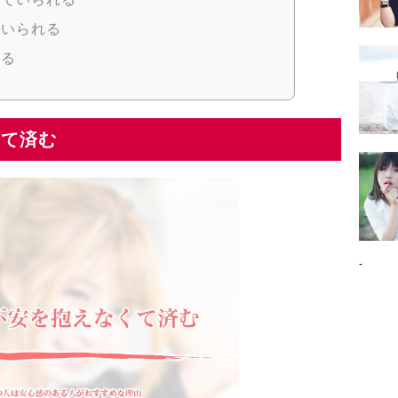
でいられる
れる
くて済む
-