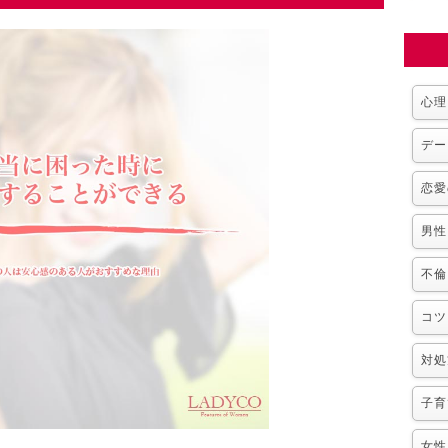
心理
デー
恋愛
男性
不倫
コツ
対処
子育
女性