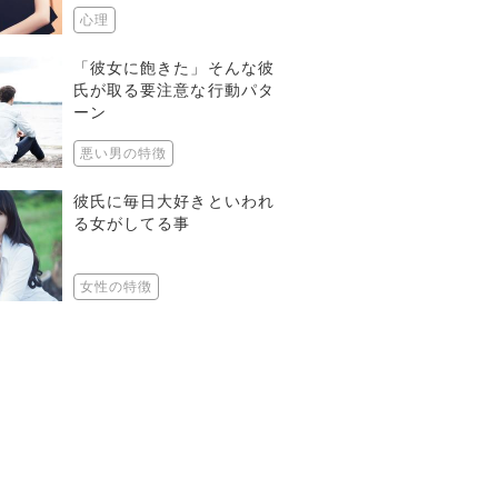
心理
「彼女に飽きた」そんな彼
氏が取る要注意な行動パタ
ーン
悪い男の特徴
彼氏に毎日大好きといわれ
る女がしてる事
女性の特徴