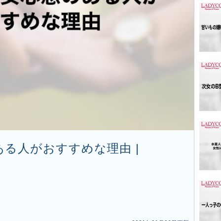
る人がおすすめな理由 |