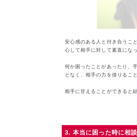
安心感のある人と付き合うこ
心して相手に対して素直にな
何か困ったことがあったり、
となく、相手の力を借りるこ
相手に甘えることができると
3. 本当に困った時に相