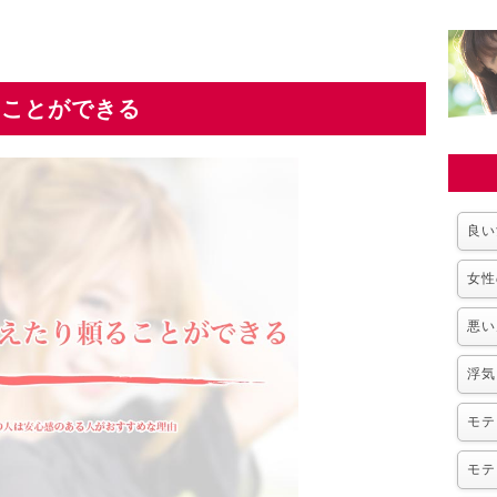
ることができる
良い
女性
悪い
浮気
モテ
モテ