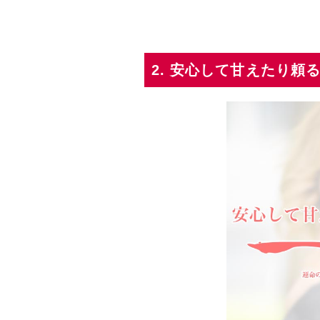
2. 安心して甘えたり頼