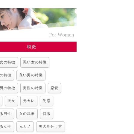
特徴
女の特徴
悪い女の特徴
の特徴
良い男の特徴
男の特徴
男性の特徴
恋愛
彼女
元カレ
失恋
る男性
女の武器
特徴
る女性
元カノ
男の見分け方