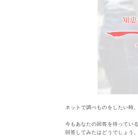
ネットで調べものをしたい時、
今もあなたの回答を待ってい
回答してみたはどうでしょう