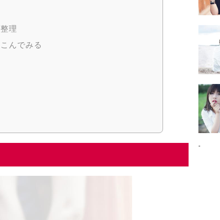
画整理
りこんでみる
-