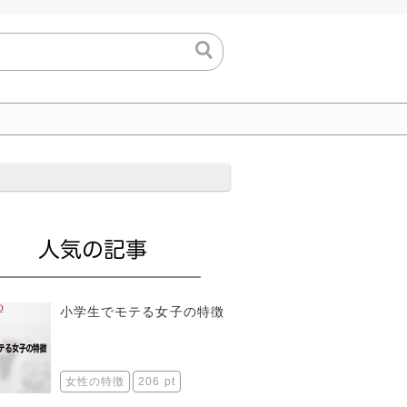
小学生でモテる女子の特徴
女性の特徴
206 pt