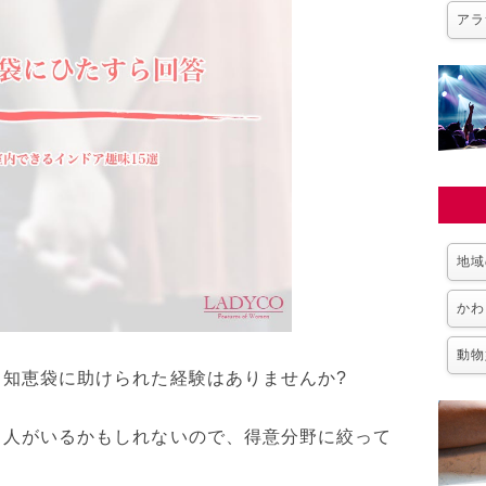
アラ
地域
かわ
動物
知恵袋に助けられた経験はありませんか?
る人がいるかもしれないので、得意分野に絞って
。