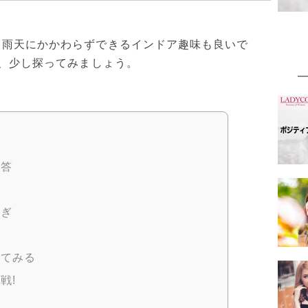
、雨天にかかわらずできるインドア趣味も良いで
か、少し探ってみましょう。
回答
稼ぎ
ってみる
戦!