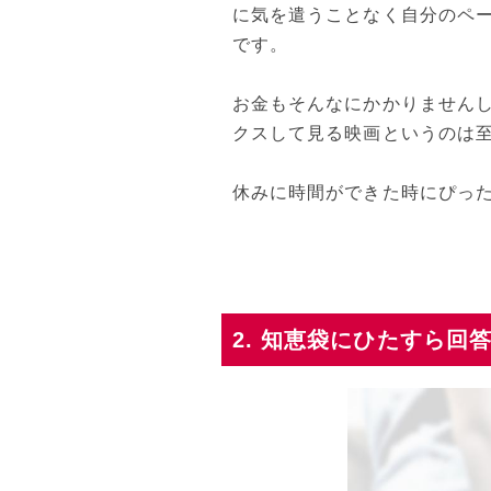
に気を遣うことなく自分のペ
です。
お金もそんなにかかりません
クスして見る映画というのは
休みに時間ができた時にぴっ
2. 知恵袋にひたすら回