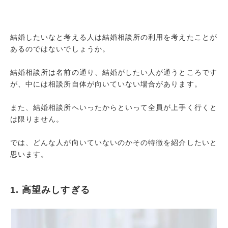
結婚したいなと考える人は結婚相談所の利用を考えたことが
高望みしすぎる
あるのではないでしょうか。
あら捜しをしてしまう
結婚相談所は名前の通り、結婚がしたい人が通うところです
聞く耳を持たない
が、中には相談所自体が向いていない場合があります。
積極的ではない
また、結婚相談所へいったからといって全員が上手く行くと
自己中心
は限りません。
決断力がない
では、どんな人が向いていないのかその特徴を紹介したいと
自分磨きをしない人
思います。
自分に自信がない
焦っている人
1. 高望みしすぎる
自己PRの苦手な人