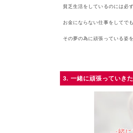
貧乏生活をしているのには必
お金にならない仕事をしてで
その夢の為に頑張っている姿
3. 一緒に頑張っていき