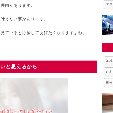
アラ
ず理由があります。
も叶えたい夢があります。
を見ていると応援してあげたくなりますよね。
地域
たいと思えるから
かわ
動物