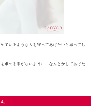
求めているような人を守ってあげたいと思ってし
りを求める事がないように、なんとかしてあげた
かも