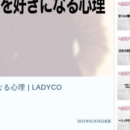
心理 | LADYCO
2021年01月25日更新