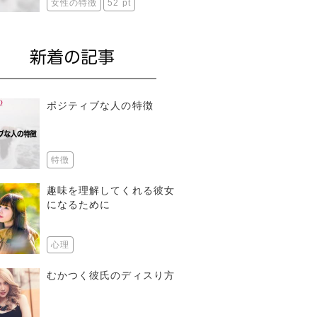
女性の特徴
52 pt
ポジティブな人の特徴
特徴
趣味を理解してくれる彼女
になるために
心理
むかつく彼氏のディスり方