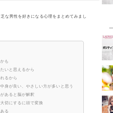
貧乏な男性を好きになる心理をまとめてみまし
い
るかも
きたいと思えるから
くれるから
ど中身が良い、やさしい方が多いと思う
せがあると脳が解釈
を大切にするに頭で変換
がある