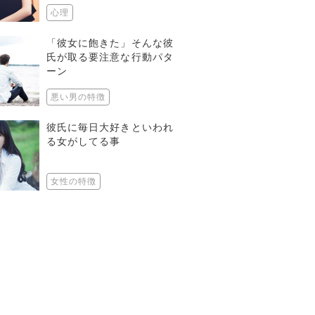
心理
「彼女に飽きた」そんな彼
氏が取る要注意な行動パタ
ーン
悪い男の特徴
彼氏に毎日大好きといわれ
る女がしてる事
女性の特徴