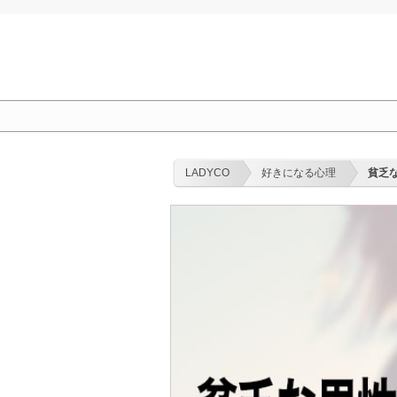
LADYCO
好きになる心理
貧乏