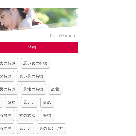
特徴
女の特徴
悪い女の特徴
の特徴
良い男の特徴
男の特徴
男性の特徴
恋愛
彼女
元カレ
失恋
る男性
女の武器
特徴
る女性
元カノ
男の見分け方