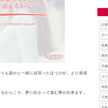
心理
デー
恋愛
男性
不倫
よりも誰かと一緒に頑張ったほうのが、より達成
コツ
対処
いるからこそ、夢に向かって進む事が出来ます。
子育
女性