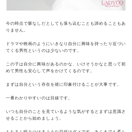
内面を磨く
勉強、仕事を真面目に頑張る
自分に自信をつける、オーラを出す
今の時点で脈なしだとしても落ち込むことも諦めることもあ
りません。
まとめ
ドラマや映画のようにいきなり自分に興味を持ったり近づい
てくる男性というのは少ないのです。
この子は自分に興味があるのかな、いけそうかなと思って初
めて男性も安心して声をかけてくるのです。
まずは自分という存在を彼に印象付けることが大事です。
一番わかりやすいのは目線です。
いつも自分のことを見ているような気がするとまずは意識さ
せることから始めましょう。
もちろん睨みつけるような目線はダメです、あくまでも柔ら