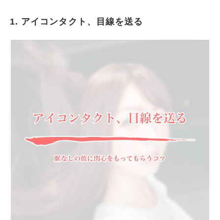
1. アイコンタクト、目線を送る
アイコンタクト、目線を送る
目が合ったら自分から挨拶
話すチャンスは逃さない
さりげなく褒める
どんな女性が好みなのか探る
長期戦を覚悟する
相手の状況を見る
好きアピールはほどほどに
顔を合わせる機会を増やす
彼から信用されるように頑張る
告白ではなく好意があることを伝える
清潔感のあるファッション、見た目を心がける