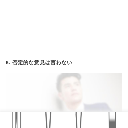
6. 否定的な意見は言わない
Home
おすすめ記事
タグ