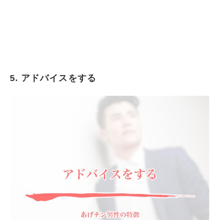
5. アドバイスをする