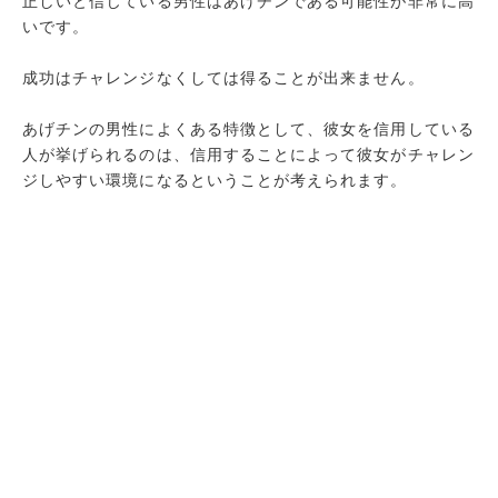
正しいと信じている男性はあげチンである可能性が非常に高
いです。
成功はチャレンジなくしては得ることが出来ません。
あげチンの男性によくある特徴として、彼女を信用している
人が挙げられるのは、信用することによって彼女がチャレン
ジしやすい環境になるということが考えられます。