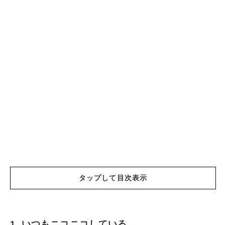
タップして目次表示
1. いつもニコニコしている