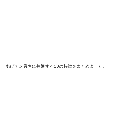
あげチン男性に共通する10の特徴をまとめました。